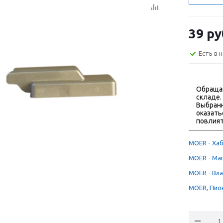
39
ру
Есть в 
Обраща
складе.
Выбранн
оказать
повлият
MOER - Хаб
MOER - Маг
MOER - Вла
MOER, Пион