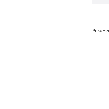
Рекоме
Петл
внутрен
3D с
доводч
быстрос
1404