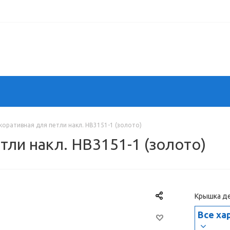
оративная для петли накл. HB3151-1 (золото)
ли накл. HB3151-1 (золото)
Крышка де
Все ха