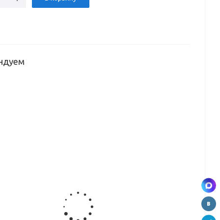
ндуем
я
Петля
Крышка
Крышка
няя
полунакладная
декоративная
декоративная
3D с
для петли
для петли
иком
доводчиком
внутр.
п/накл.
ъемная,
быстросъемная,
HB3151-3
HB3151-2
C
1404B
(золото)
(золото)