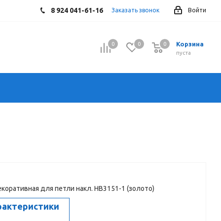
8 924 041-61-16
Заказать звонок
Войти
Корзина
0
0
0
0
пуста
коративная для петли накл. HB3151-1 (золото)
рактеристики