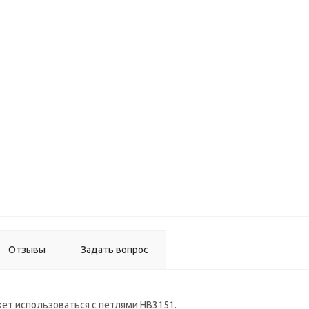
Петл
мебель
внутр. 3
д, дл
узкого 
профи
(серы
HB3151
Петл
наклад
3D с
доводч
быстрос
1404
Отзывы
Задать вопрос
ет использоваться с петлями HB3151.