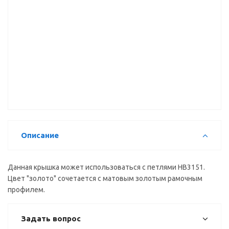
д, для
с/д, для
д, для
фальшпанель
узкого рам.
узкого рам.
узкого рам.
с/д для
профиля
профиля
профиля
узкого рам.
(серый)
(серый)
(серый)
профиля
HB3151-3
HB3151-2
HB3151-1
T90-LKV07-
Петля
H
накладная
3D с
доводчиком
быстросъемная,
1404A
Описание
Данная крышка может использоваться с петлями HB3151.
Цвет "золото" сочетается с матовым золотым рамочным
профилем.
Задать вопрос