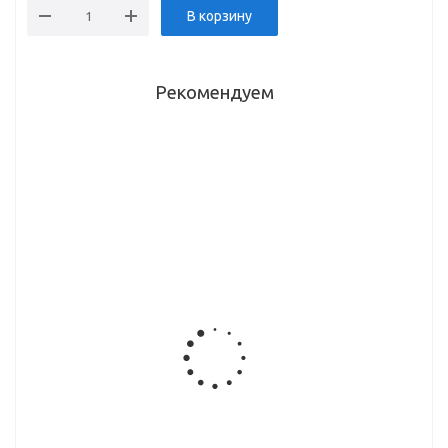
В корзину
Рекомендуем
Петля
Петля
Крышка
Крышка
внутренняя
полунакладная
декоративная
декоративная
3D с
3D с
для петли
для петли
доводчиком
доводчиком
внутр.
накл.
быстросъемная,
быстросъемная,
HB3151-3
HB3151-1
1404C
1404B
(золото)
(золото)
Петля
Петля
Петля
Петля
мебельная
мебельная
мебельная
мебельная
внутр. 3D с/
п/накл. 3D
накл. 3D с/
под