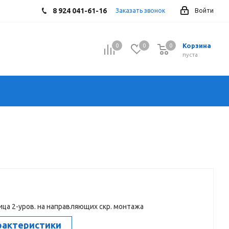
8 924 041-61-16
Заказать звонок
Войти
Корзина
0
0
0
0
пуста
ца 2-уров. на направляющих скр. монтажа
рактеристики