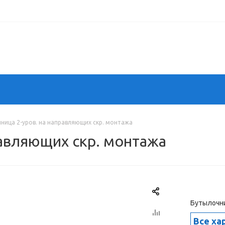
ница 2-уров. на направляющих скр. монтажа
равляющих скр. монтажа
Бутылочни
Все ха