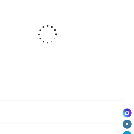
т
Комплект
противоскользящий
Волшебный
Ведро
х
защитных
коврик
уголок,
кухонное
ля
планок для
(50*150см)
(90С)
(2*20л)
о
духового
М50-RD
выдвижное
шкафа,
(cерый)
с
белый,
доводчиком
02.09.3
(G47)
Соединитель
противоскользящий
противоскользящий
е
для лотка
коврик
коврик
(50*150см)
(50*150см)
с
М50-RD К,
М50-RD,
й
прозрачный
cерый