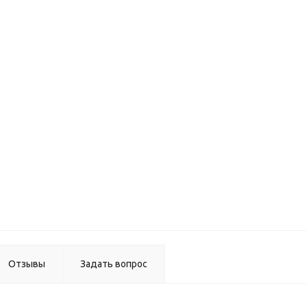
Комплек
защитны
планок д
духовог
шкафа,
черный,
02.09.4
Ведро
кухонно
(12л)
круглое 
крышко
(G40)
Отзывы
Задать вопрос