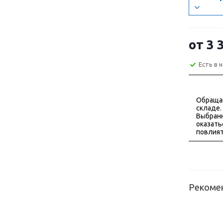
от
3 
Есть в 
Обраща
складе.
Выбранн
оказать
повлият
Рекоме