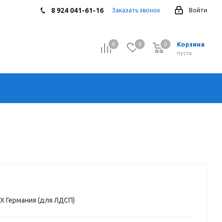
8 924 041-61-16
Заказать звонок
Войти
Корзина
0
0
0
0
пуста
Х Германия (для ЛДСП)