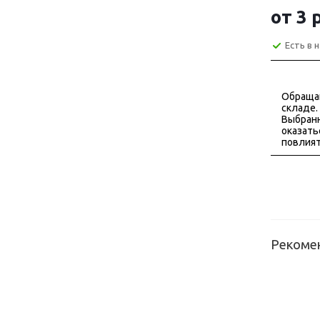
от
3 
Есть в 
Обраща
складе.
Выбранн
оказать
повлият
Рекоме