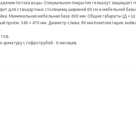
падении потока воды. Специальное покрытие гелькоут защищает по
дит для стандартных столешниц шириной 60 см и мебельной базы о
ка. Минимальная мебельная база: 600 мм. Общие габариты (Д × Ш × В)
ый проём: 540 × 470 мм. Диаметр слива: 90 мм.Комплектация: мойка
.
 год.
ю арматуру с гофротрубой - 6 месяцев.