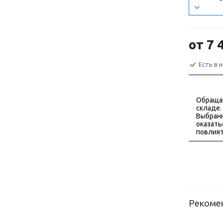
от
7 
Есть в 
Обраща
складе.
Выбранн
оказать
повлият
Рекоме