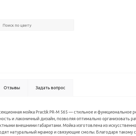
Мойк
Практик
M 600
компле
с
армату
Отзывы
Задать вопрос
секционная мойка Practik PR‑M 565 — стильное и функциональное 
ность и лаконичный дизайн, позволяя оптимально организовать р
актными внешними габаритами. Мойка изготовлена из искусственн
ходят натуральный мрамор и связующие смолы. Благодаря такому 