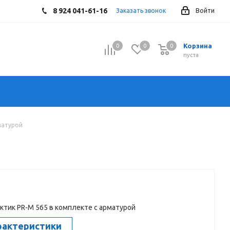
8 924 041-61-16
Заказать звонок
Войти
Корзина
0
0
0
0
пуста
матурой
ктик PR-M 565 в комплекте с арматурой
рактеристики