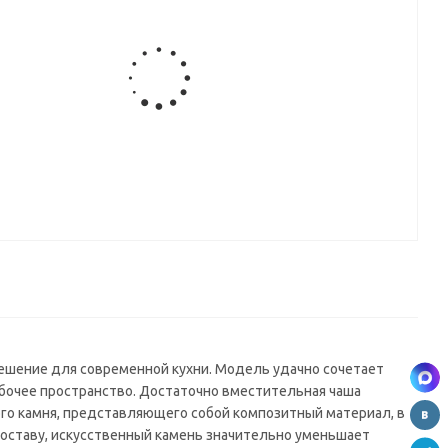
а
Мойка
Мойка
 PR-
Практик PR-
Практик PR-
 в
M 475 в
M 475 (без
кте
комплекте
сливной
с
арматуры)
рой
арматурой
решение для современной кухни. Модель удачно сочетает
абочее пространство. Достаточно вместительная чаша
ого камня, представляющего собой композитный материал, в
составу, искусственный камень значительно уменьшает