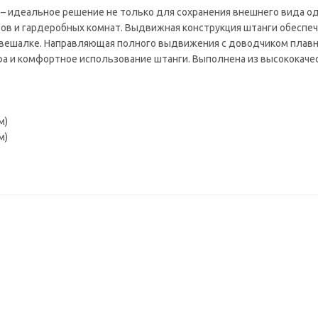
– идеальное решение не только для сохранения внешнего вида о
ов и гардеробных комнат. Выдвижная конструкция штанги обеспеч
вешалке. Направляющая полного выдвижения с доводчиком плавн
 и комфортное использование штанги. Выполнена из высококачес
м)
м)