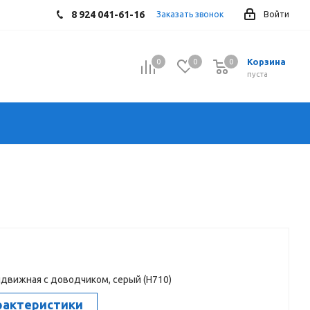
8 924 041-61-16
Заказать звонок
Войти
Корзина
0
0
0
0
пуста
движная с доводчиком, серый (H710)
рактеристики