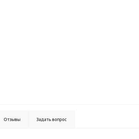
Полка дл
обуви (1
полок)
поворотн
на 360гр.
серый
(H712-12
Брючниц
выдвижна
телескоп
650-
1000мм
серый
(H001)
Отзывы
Задать вопрос