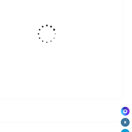
я
Доска
Чехол для
Держатель
Полка для
2
гладильная
доски
д/глад.
обуви (6
откидная с
гладильной
доски и
полок)
ая
опорной
H48B,
утюга,
поворотная
,
рамой,
серый
Starax,
на 360гр.,
150*345*1350
(200х200х380
серый
)
мм, серый
мм), S-6619-
(H712-6)
(YT-06)
A, антрацит
а
Зеркало
Доска
Штанга с
я,
поворотно-
гладильная
подсветкой
ическая
выдвижное,
поворотно-
НАБОР,
350*61*1100,
выдвижная,
серый, иск.
,
кофе
300*430*140,
кожа (K01-
(CH407)
белая рама
24B)
(H48B)