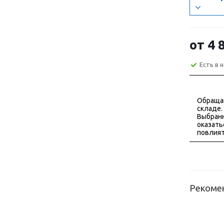
от
4 
Есть в 
Обраща
складе.
Выбранн
оказать
повлият
Рекоме