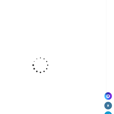
ка
Планка
Планка
Планка
ус
1517-R9 е
1020
1030
щелевая
угловая
щелевая
(28 мм)
(4мм)
(4мм)
матовая
матовая
матовая
Скиф
Союз
Союз
а
Планка
Планка
Планка
1516 е
1526 е
1060
ая
угловая (38
угловая (28
щелевая (6
рс
мм) Скиф
мм) Скиф
мм) Скиф
А).
)
ая
ф