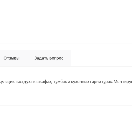
Планк
1518У-
универ
торцев
(28 м
Ски
Отзывы
Задать вопрос
уляцию воздуха в шкафах, тумбах и кухонных гарнитурах. Монтир