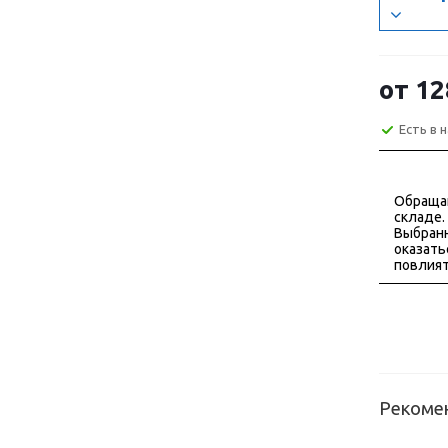
от
12
Есть в 
Обраща
складе.
Выбранн
оказать
повлият
Рекоме