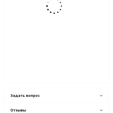
Союз
Союз
(6 мм)
матовая
Скиф
Планка
Планка
Планка
Планка
1516 е
1526 е
1517/1 е
1060
угловая (38
угловая (28
щелевая
щелевая (6
мм) Скиф
мм) Скиф
(38 мм)
мм) Скиф
Планка
1518У-R9
универс.
торцевая
(28 мм)
Скиф
Задать вопрос
Отзывы