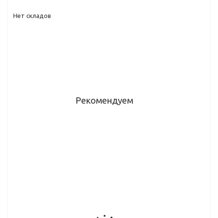
Нет складов
Рекомендуем
h-Планка
Планка
Планка
Планка
плинтус
1020
1030
1080
4,2м
угловая
щелевая
угловая
(4мм)
(4мм)
универс
матовая
матовая
(ЁЛОЧКА).