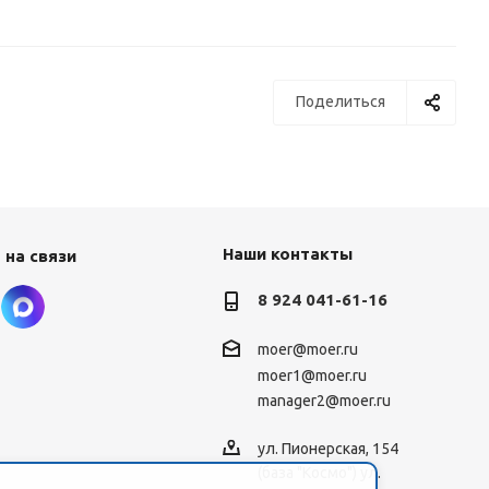
Поделиться
Наши контакты
 на связи
8 924 041-61-16
moer@moer.ru
moer1@moer.ru
manager2@moer.ru
ул. Пионерская, 154
(база "Космо") ул.