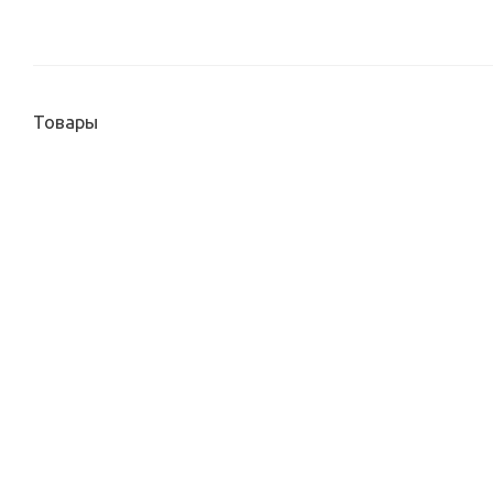
Товары
Механизм "угол поворотный" G400-360
19 480
руб.
/комп