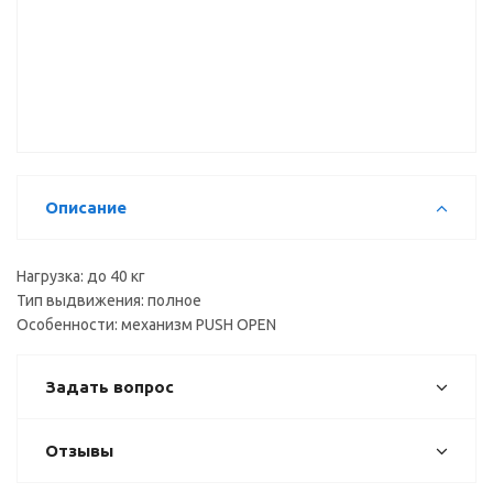
Направляющие
Направляющие
Направляющие
скрытого
шариковые
шариковые
монтажа с
SL-2314
SL-3352
доводчиком
ВЫВОД
ВЫВОД
ВЫВОД
Описание
Нагрузка: до 40 кг
Тип выдвижения: полное
Особенности: механизм PUSH OPEN
Задать вопрос
Отзывы