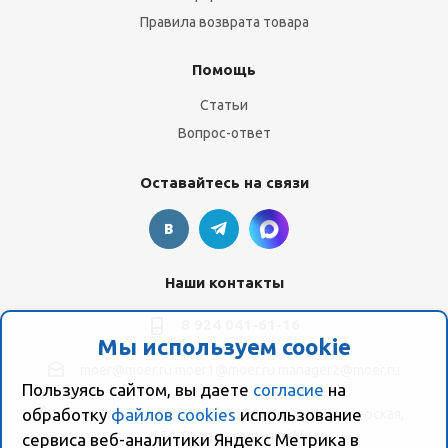
Правила возврата товара
Помощь
Статьи
Вопрос-ответ
Оставайтесь на связи
Наши контакты
8 924 041-61-16
Мы используем cookie
moer@moer.ru
moer1@moer.ru
manager2@moer.ru
Пользуясь сайтом, вы даете
согласие
на
обработку
файлов cookies
использование
ул. Пионерская, 154 (база "Космо") ул. Пионерская,
154, Склад компании Моер
сервиса веб-аналитики Яндекс Метрика в