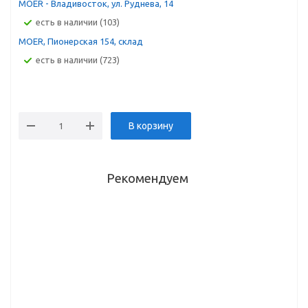
MOER - Владивосток, ул. Руднева, 14
Есть в наличии (103)
MOER, Пионерская 154, склад
Есть в наличии (723)
В корзину
Рекомендуем
Крепления
Поводок
Рейлинг
Направляющие
(отдельные)
для
под
350мм 40кг