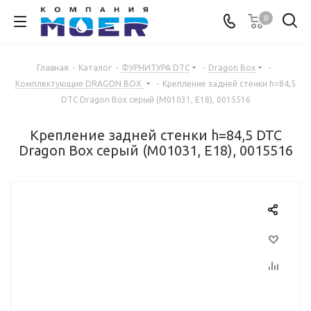
0
Главная
-
Каталог
-
ФУРНИТУРА DTC
-
Dragon Box
-
Комплектующие DRAGON BOX
-
Крепление задней стенки h=84,5
DTC Dragon Box серый (М01031, Е18), 0015516
Крепление задней стенки h=84,5 DTC
Dragon Box серый (М01031, Е18), 0015516