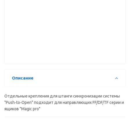
стенки
Dragon Box
Dragon Box
DTC Dragon
h=84,5 DTC
Push DTC
Push DTC
Box
Dragon Box
(М51500Н)
(М51450Н)
(M01450H),
серый
0015539
0015556
0015557
(М01031,
Е18),
Направляющие
0015516
400мм 40кг
Dragon Box
Push DTC
(М51400Н)
0015552
Описание
Отдельные крепления для штанги синхронизации системы
"Push-to-Open" подходит для направляющих FF/DF/TF серии и
ящиков "Magic pro"