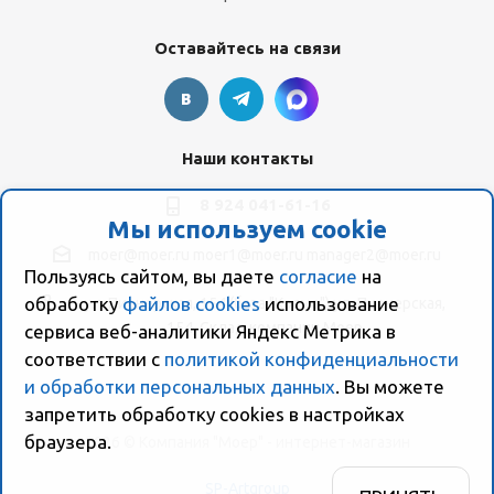
Оставайтесь на связи
Наши контакты
8 924 041-61-16
Мы используем cookie
moer@moer.ru
moer1@moer.ru
manager2@moer.ru
Пользуясь сайтом, вы даете
согласие
на
обработку
файлов cookies
использование
ул. Пионерская, 154 (база "Космо") ул. Пионерская,
154, Склад компании Моер
сервиса веб-аналитики Яндекс Метрика в
соответствии с
политикой конфиденциальности
и обработки персональных данных
. Вы можете
запретить обработку сookies в настройках
браузера.
2026 © Компания "Моер" - интернет-магазин
SP-Artgroup