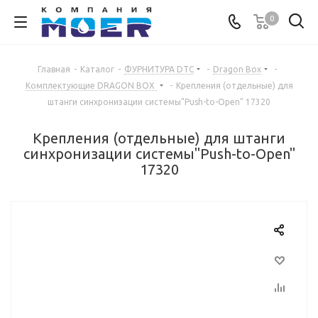
0
Главная
-
Каталог
-
ФУРНИТУРА DTC
-
Dragon Box
-
Комплектующие DRAGON BOX
-
Крепления (отдельные) для
штанги синхронизации системы"Push-to-Open" 17320
Крепления (отдельные) для штанги
синхронизации системы"Push-to-Open"
17320