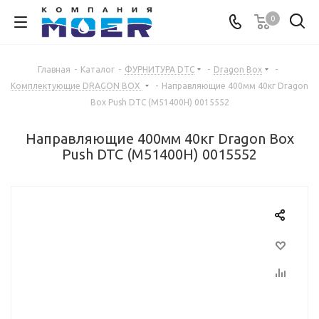
0
Главная
-
Каталог
-
ФУРНИТУРА DTC
-
Dragon Box
-
Комплектующие DRAGON BOX
-
Направляющие 400мм 40кг Dragon
Box Push DTC (М51400Н) 0015552
Направляющие 400мм 40кг Dragon Box
Push DTC (М51400Н) 0015552