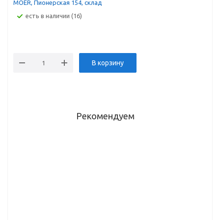
MOER, Пионерская 154, склад
Есть в наличии (16)
В корзину
Рекомендуем
Крепления
Поводок
Рейлинг
(отдельные)
для
под
для штанги
внутреннего
нарезку
синхронизации
ящика
1100мм
системы"Push-
Dragon Box
Dragon
to-Open"
серый DTC
Box, серый