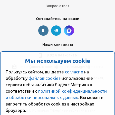
Вопрос-ответ
Оставайтесь на связи
Наши контакты
8 924 041-61-16
Мы используем cookie
moer@moer.ru
moer1@moer.ru
manager2@moer.ru
Пользуясь сайтом, вы даете
согласие
на
обработку
файлов cookies
использование
ул. Пионерская, 154 (база "Космо") ул. Пионерская,
154, Склад компании Моер
сервиса веб-аналитики Яндекс Метрика в
соответствии с
политикой конфиденциальности
и обработки персональных данных
. Вы можете
запретить обработку сookies в настройках
браузера.
2026 © Компания "Моер" - интернет-магазин