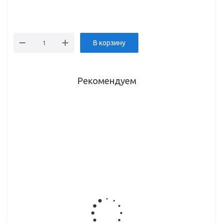
В корзину
Рекомендуем
Передняя
Крепление
Поводок
Крепление
панель
внутреннего
для
к задней
внутр.
ящика h
внутреннего
стенки для
ящика
88мм,
ящика
h=88 DTC
1100мм
Magic Pro,
Magic Pro
Magic Pro
DTC Magic
белый DTC
серый DTC
белый
Pro белый
(HT11012,
(HT10024)
(НТ11031,