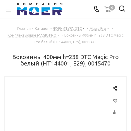
0
Главная
-
Каталог
-
ФУРНИТУРА DTC
-
Magic Pro
-
Комплектующие MAGIC-PRO
-
Боковины 400мм h=238 DTC Magic
Pro белый (НТ144001, Е29), 0015470
Боковины 400мм h=238 DTC Magic Pro
белый (НТ144001, Е29), 0015470