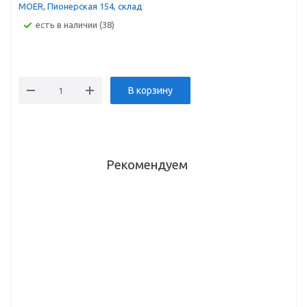
MOER, Пионерская 154, склад
Есть в наличии (38)
В корзину
Рекомендуем
Направляющие
Направляющие
Направляющие
350мм 25кг
500мм 25кг
500мм 25кг
ЧВ
ЧВ скр.
ЧВ скр.
скрытого
монт с
монт с
монтажа с
доводчиком,
доводчиком,
доводчиком,
фикс DTC
фикс DTC