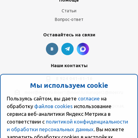
Статьи
Вопрос-ответ
Оставайтесь на связи
Наши контакты
8 924 041-61-16
Мы используем cookie
moer@moer.ru
moer1@moer.ru
manager2@moer.ru
Пользуясь сайтом, вы даете
согласие
на
обработку
файлов cookies
использование
ул. Пионерская, 154 (база "Космо") ул. Пионерская,
154, Склад компании Моер
сервиса веб-аналитики Яндекс Метрика в
соответствии с
политикой конфиденциальности
и обработки персональных данных
. Вы можете
запретить обработку сookies в настройках