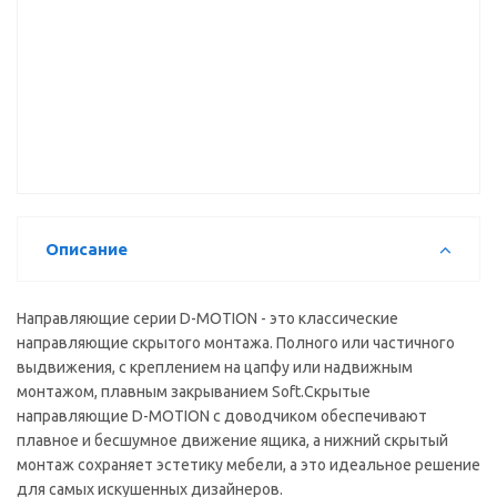
Направляющие
Направляющие
Направляющие
500мм 25кг
500мм 25кг
350мм 25кг
ЧВ скр.
ЧВ скр.
ЧВ скр.
монт с
монт с
монт с
доводчиком,
доводчиком,
доводчиком,
фикс DTC
зам DTC
фикс DTC
(G10500HX)
(GG10C500H+0GGLD01)
(G10L350HX)
0015388
21534
0016682
Описание
Направляющие серии D-MOTION - это классические
направляющие скрытого монтажа. Полного или частичного
выдвижения, с креплением на цапфу или надвижным
монтажом, плавным закрыванием Soft.Скрытые
направляющие D-MOTION с доводчиком обеспечивают
плавное и бесшумное движение ящика, а нижний скрытый
монтаж сохраняет эстетику мебели, а это идеальное решение
для самых искушенных дизайнеров.