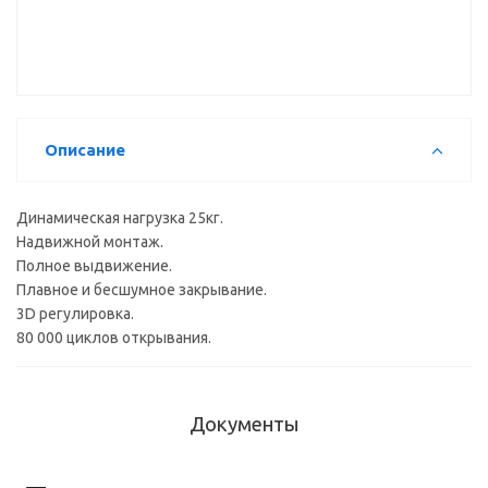
250мм 25кг
скр. монт
фикс Push
DTC
(F10E250H)
0017609
Описание
Динамическая нагрузка 25кг.
Надвижной монтаж.
Полное выдвижение.
Плавное и бесшумное закрывание.
3D регулировка.
80 000 циклов открывания.
Документы