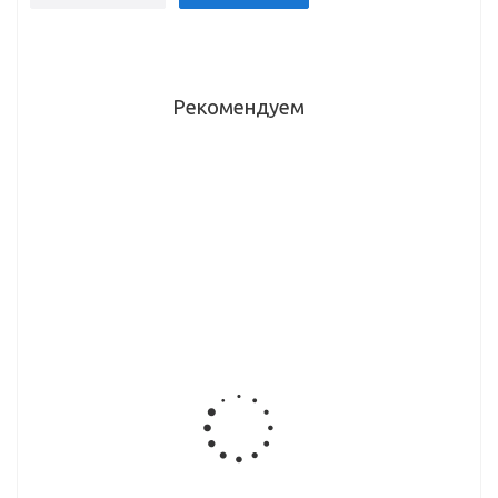
Рекомендуем
Толкатель
Подкладка
Подкладка
Push+SoftClose,
п/петлю
п/петлю
для
Н-2 PIVOT-
Н-2 PIVOT-
тяжелых
STAR
STAR
фасадов,
Anyway-Clip
Anyway-Clip
серый DTC
3D
3D
(MS00AH+MSJS01,
линейная
линейная
H30) 21915
черная DTC
DTC
(81H20YQA)
(81H20YQA)
20301
20223
Евровинт
Евровинт
Подкладка
потайной
потайной
п/петлю H-
DTC
DTC
0 PIVOT-