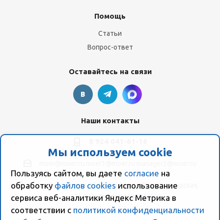
Помощь
Статьи
Вопрос-ответ
Оставайтесь на связи
Наши контакты
8 924 041-61-16
Мы используем cookie
moer@moer.ru
moer1@moer.ru
manager2@moer.ru
Пользуясь сайтом, вы даете
согласие
на
обработку
файлов cookies
использование
ул. Пионерская, 154 (база "Космо") ул. Пионерская,
154, Склад компании Моер
сервиса веб-аналитики Яндекс Метрика в
соответствии с
политикой конфиденциальности