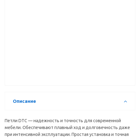
6,4*13,5 мм
6,4*13,5 мм
PRO Click-
7,2 (Е-128,
7,2 (Е-128)
On 3D
А08)
18711
чёрная DTC
черный
(89TOOTQ)
23203
20406
Заглушка
Петля 90гр.
Подкладка
декоративная
DTC PIVOT
п/петлю
д/плеча
STAR
Н-2 PIVOT-
петли
Anyway-Clip
PRO Сlick-
(PIVOT
под
On 3D
STAR NEW)
фальшпанель
линейная
DTC черная
с/д X=21,5
чёрная DTC
(S18HH)
45мм
(80T20YQ)
22707
черная
23219
(C81J875FAB)
20270
Описание
Петли DTC — надежность и точность для современной
мебели. Обеспечивают плавный ход и долговечность даже
при интенсивной эксплуатации. Простая установка и точная