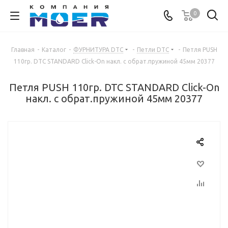
0
Главная
-
Каталог
-
ФУРНИТУРА DTC
-
Петли DTC
-
Петля PUSH
110гр. DTC STANDARD Click-On накл. с обрат.пружиной 45мм 20377
Петля PUSH 110гр. DTC STANDARD Click-On
накл. с обрат.пружиной 45мм 20377