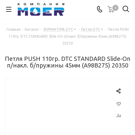
0
Главная
-
Каталог
-
ФУРНИТУРА DTC
-
Петли DTC
-
Петля PUSH
110гр. DTC STANDARD Slide-On п/накл. б/пружины 45мм (A98B275)
20350
Петля PUSH 110гр. DTC STANDARD Slide-On
п/накл. б/пружины 45мм (A98B275) 20350