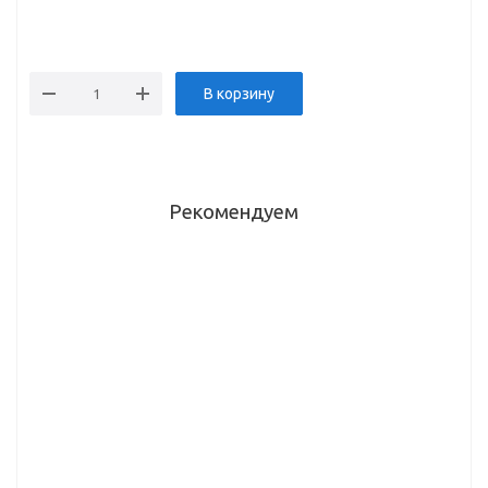
В корзину
Рекомендуем
Толкатель
Подкладка
Подкладка
Push+SoftClose,
п/петлю
п/петлю
для
Н-2 PIVOT-
Н-2 PIVOT-
тяжелых
STAR
STAR
фасадов,
Anyway-Clip
Anyway-Clip
серый DTC
3D
3D
(MS00AH+MSJS01,
линейная
линейная
H30) 21915
черная DTC
DTC
(81H20YQA)
(81H20YQA)
20301
20223