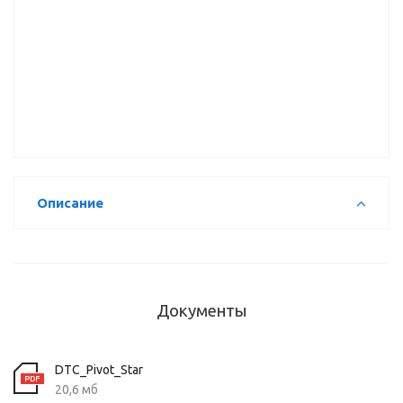
18711
чёрная DTC
STAR NEW)
фальшпанель
(89TOOTQ)
DTC черная
с/д X=21,5
20406
(S18HH)
45мм
Подкладка
22707
черная
п/петлю
(C81J875FAB)
Н-2 PIVOT-
20270
PRO Сlick-
On 3D
линейная
чёрная DTC
(80T20YQ)
Описание
23219
Документы
DTC_Pivot_Star
20,6 мб