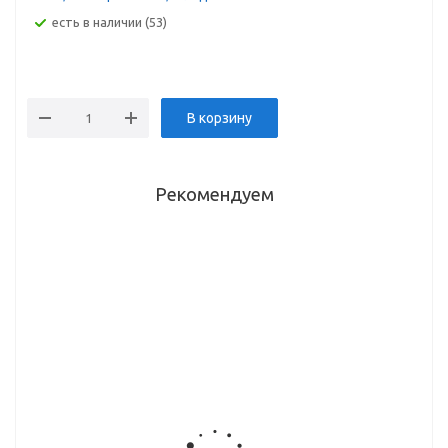
Есть в наличии (53)
В корзину
Рекомендуем
Толкатель
Подкладка
Подкладка
Евровинт
Push+SoftClose,
п/петлю
п/петлю
потайной
для
Н-2 PIVOT-
Н-2 PIVOT-
DTC
тяжелых
STAR
STAR
6,4*13,5 мм
фасадов,
Anyway-Clip
Anyway-Clip
7,2 (Е-128,