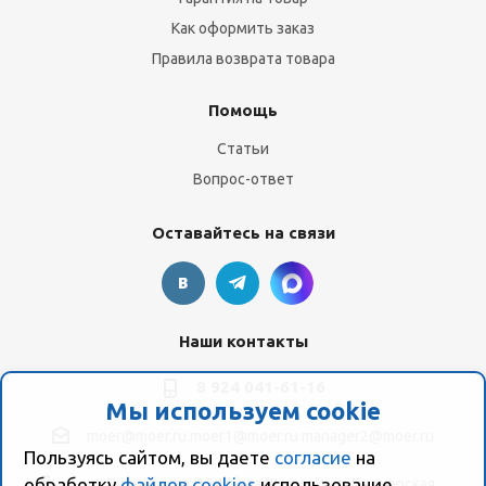
Как оформить заказ
Правила возврата товара
Помощь
Статьи
Вопрос-ответ
Оставайтесь на связи
Наши контакты
8 924 041-61-16
Мы используем cookie
moer@moer.ru
moer1@moer.ru
manager2@moer.ru
Пользуясь сайтом, вы даете
согласие
на
обработку
файлов cookies
использование
ул. Пионерская, 154 (база "Космо") ул. Пионерская,