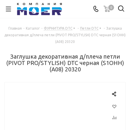
0
Главная
-
Каталог
-
ФУРНИТУРА DTC
-
Петли DTC
-
Заглушка
декоративная д/плеча петли (PIVOT PRO/STYLISH) DTC черная (S1OHH)
(A08) 20320
Заглушка декоративная д/плеча петли
(PIVOT PRO/STYLISH) DTC черная (S1OHH)
(A08) 20320