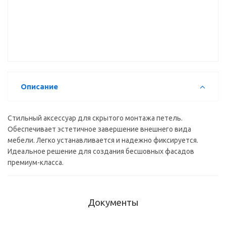
20406
(S18HH)
45мм
Подкладка
22707
черная
п/петлю
(C81J875FAB)
Н-2 PIVOT-
20270
PRO Сlick-
On 3D
линейная
чёрная DTC
(80T20YQ)
Описание
23219
Стильный аксессуар для скрытого монтажа петель.
Обеспечивает эстетичное завершение внешнего вида
мебели. Легко устанавливается и надежно фиксируется.
Идеальное решение для создания бесшовных фасадов
премиум-класса.
Документы