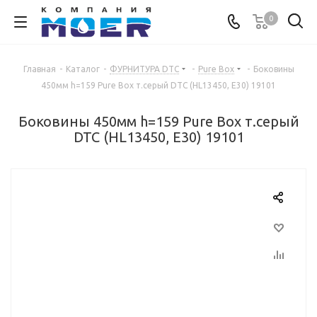
0
Главная
-
Каталог
-
ФУРНИТУРА DTC
-
Pure Box
-
Боковины
450мм h=159 Pure Box т.серый DTC (HL13450, E30) 19101
Боковины 450мм h=159 Pure Box т.серый
DTC (HL13450, E30) 19101