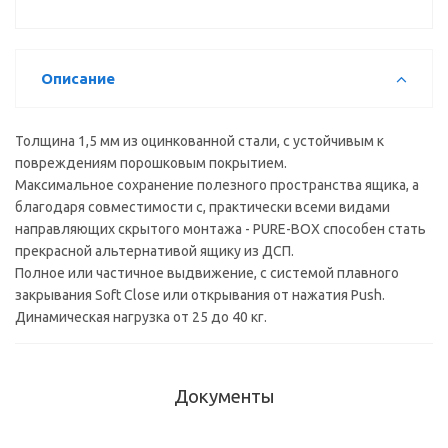
Pure Box
т.серый
DTC
h=84/122
DTC
(HL11500,
DTC
(HL12450,
E30) 19088
(0HLJS01)
E30) 19094
Описание
21163
Толщина 1,5 мм из оцинкованной стали, с устойчивым к
повреждениям порошковым покрытием.
Максимальное сохранение полезного пространства ящика, а
благодаря совместимости с, практически всеми видами
направляющих скрытого монтажа - PURE-BOX способен стать
прекрасной альтернативой ящику из ДСП.
Полное или частичное выдвижение, с системой плавного
закрывания Soft Close или открывания от нажатия Push.
Динамическая нагрузка от 25 до 40 кг.
Документы