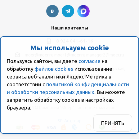
Наши контакты
8 924 041-61-16
Мы используем cookie
moer@moer.ru
moer1@moer.ru
manager2@moer.ru
Пользуясь сайтом, вы даете
согласие
на
обработку
файлов cookies
использование
ул. Пионерская, 154 (база "Космо") ул. Пионерская,
154, Склад компании Моер
сервиса веб-аналитики Яндекс Метрика в
соответствии с
политикой конфиденциальности
и обработки персональных данных
. Вы можете
запретить обработку сookies в настройках
браузера.
2026 © Компания "Моер" - интернет-магазин
SP-Artgroup
ПРИНЯТЬ