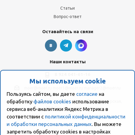
Статьи
Вопрос-ответ
Оставайтесь на связи
Наши контакты
8 924 041-61-16
Мы используем cookie
moer@moer.ru
moer1@moer.ru
manager2@moer.ru
Пользуясь сайтом, вы даете
согласие
на
обработку
файлов cookies
использование
ул. Пионерская, 154 (база "Космо") ул. Пионерская,
154, Склад компании Моер
сервиса веб-аналитики Яндекс Метрика в
соответствии с
политикой конфиденциальности
и обработки персональных данных
. Вы можете
запретить обработку сookies в настройках