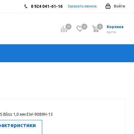
8 924 041-61-16
Заказать звонок
Войти
Корзина
0
0
0
0
пуста
S Bliss 1,0 мм EW-9089H-13
рактеристики