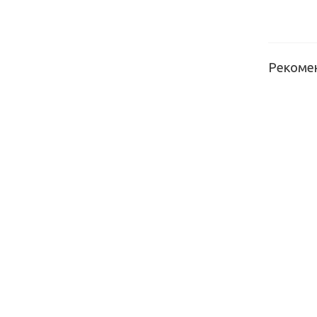
Рекоме
Кромка 
Bliss 1,
BLISS-
Кромка 
Bliss 1,