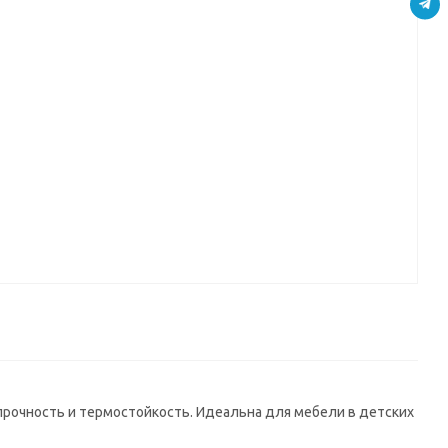
3
BLISS-102
BLISS-129
BLISS-126
ик)
ABS
2 мм
118
прочность и термостойкость. Идеальна для мебели в детских