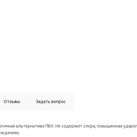
M-02
(металл
Кромка 
Bliss 1,
BLISS-
Отзывы
Задать вопрос
огичная альтернатива ПВХ. Не содержит хлора, повышенная ударо
еждениях.