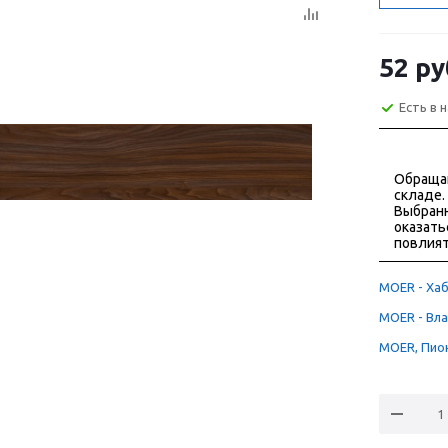
52
ру
Есть в 
Обраща
складе.
Выбранн
оказать
повлият
MOER - Хаб
MOER - Вла
MOER, Пион