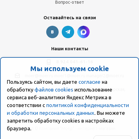
Вопрос-ответ
Оставайтесь на связи
Наши контакты
8 924 041-61-16
Мы используем cookie
moer@moer.ru
moer1@moer.ru
manager2@moer.ru
Пользуясь сайтом, вы даете
согласие
на
обработку
файлов cookies
использование
ул. Пионерская, 154 (база "Космо") ул. Пионерская,
154, Склад компании Моер
сервиса веб-аналитики Яндекс Метрика в
соответствии с
политикой конфиденциальности
и обработки персональных данных
. Вы можете
запретить обработку сookies в настройках
браузера.
2026 © Компания "Моер" - интернет-магазин