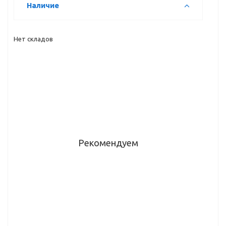
Наличие
Нет складов
Рекомендуем
Кромка ABS
Кромка ABS
Кромка ABS
Bliss 1,2 мм
Bliss 1,2 мм
Bliss 1,2 мм