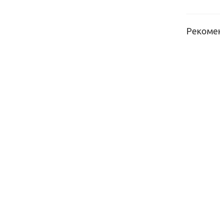
Рекоме
Кромка A
Bliss 1,2 
BLISS-00
Кромка A
Bliss 1,2 
BLISS-10