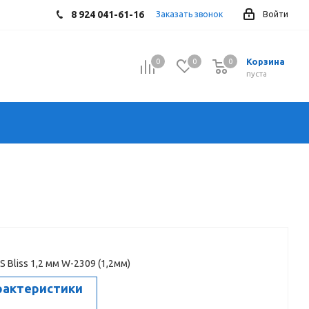
8 924 041-61-16
Заказать звонок
Войти
Корзина
0
0
0
0
пуста
 Bliss 1,2 мм W-2309 (1,2мм)
рактеристики