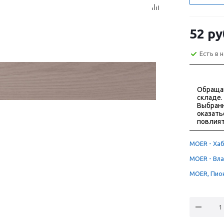
52
ру
Есть в 
Обраща
складе.
Выбранн
оказать
повлият
MOER - Хаб
MOER - Вла
MOER, Пион