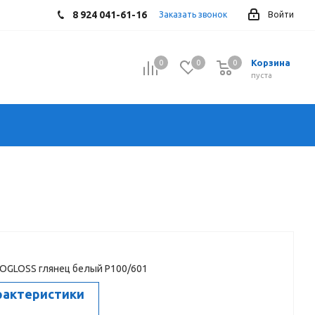
8 924 041-61-16
Заказать звонок
Войти
Корзина
0
0
0
0
пуста
OGLOSS глянец белый Р100/601
рактеристики