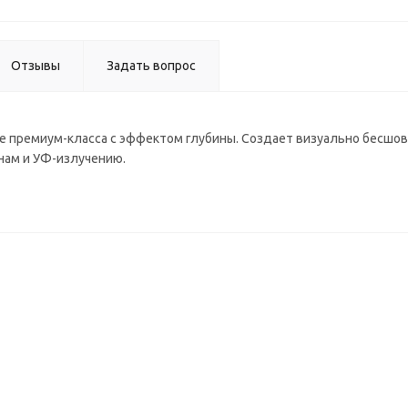
кремова
Р245/68
Отзывы
Задать вопрос
е премиум-класса с эффектом глубины. Создает визуально бесшо
инам и УФ-излучению.