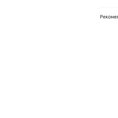
Рекоме
Кромка
EVOGLOS
матовы
светло-
серый Р0
Кромка
EVOGLOS
глянец
звезда