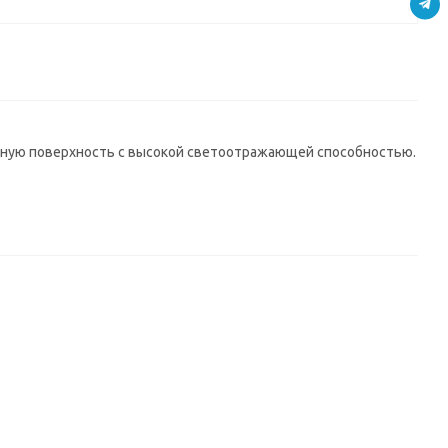
я
бежевый
модерн
темный
1
Р212/699
Р255
P230/679
вную поверхность с высокой светоотражающей способностью.