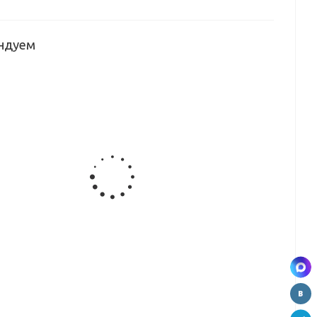
ндуем
Кромка
Кромка
Кромка
Кромка
S
EVOGLOSS
EVOGLOSS
EVOGLOSS
EVOGLOSS
й
матовый
глянец
матовый
матовый
морская
графит
бетон
бетон
13
волна
серый Р270
антрацит
Р011/736
Р272
Кромка
Кромка
Кромка
S
EVOGLOSS
EVOGLOSS
EVOGLOSS
глянец
матовый
глянец мед
жемчужно-
оксид
туман