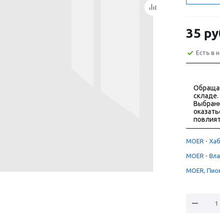
35
ру
Есть в 
Обраща
складе.
Выбранн
оказать
повлият
MOER - Хаб
MOER - Вла
MOER, Пион