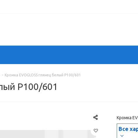
-
Кромка EVOGLOSS глянец белый Р100/601
лый Р100/601
Кромка EV
Все ха