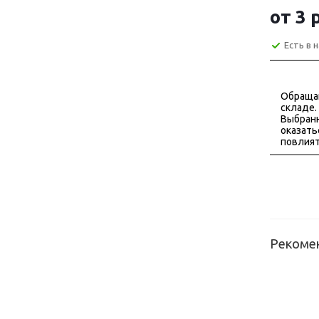
от
3 
Есть в 
Обраща
складе.
Выбранн
оказать
повлият
Рекоме