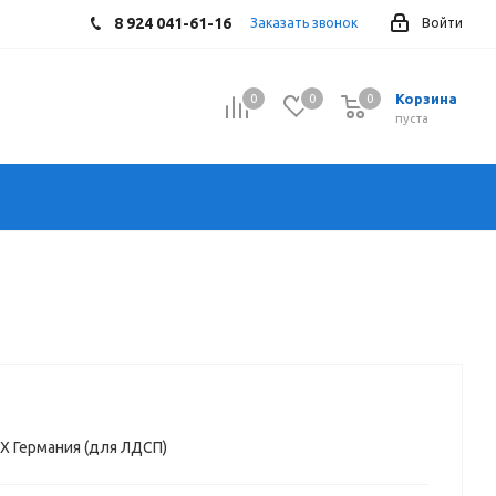
8 924 041-61-16
Заказать звонок
Войти
Корзина
0
0
0
0
пуста
Х Германия (для ЛДСП)