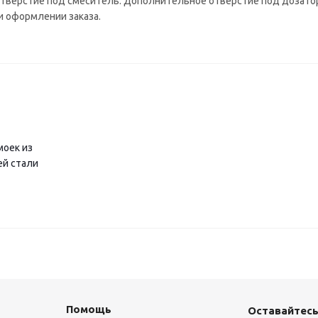
отверстие под смеситель. Дополнительное отверстие под дозатор
 оформлении заказа.
моек из
й стали
Помощь
Оставайтесь