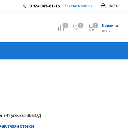
8 924 041-61-16
Заказать звонок
Войти
Корзина
0
0
0
0
пуста
r 941 угловая ВЫВОД
рактеристики