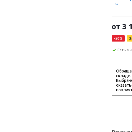
от
3 
-50%
Э
Есть в 
Обраща
складе.
Выбранн
оказать
повлият