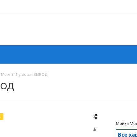
 Moer 941 угловая ВЫВОД
ВОД
А
Мойка Moe
Все ха