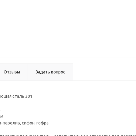
Мойк
Moer 7
ВЫВО
Отзывы
Задать вопрос
ющая сталь 201
м
мм
в-перелив, сифон, гофра