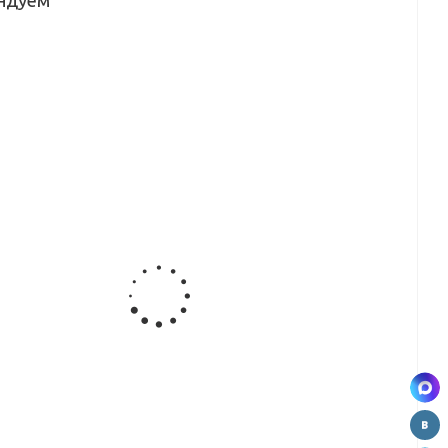
ндуем
а
мойка
мойка
Мойка
r
Moer нерж.
Moer нерж.
Moer 729
1B
накладная
накладная
ВЫВОД
Д
50*50
50*60
а
Мойка
Мойка
Мойка
42
Moer 749
Moer 740
Moer 502
ая
ВЫВОД
угловая
Д
ВЫВОД