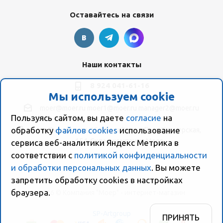
Оставайтесь на связи
Наши контакты
8 924 041-61-16
Мы используем cookie
moer@moer.ru
moer1@moer.ru
manager2@moer.ru
Пользуясь сайтом, вы даете
согласие
на
обработку
файлов cookies
использование
ул. Пионерская, 154 (база "Космо") ул. Пионерская,
154, Склад компании Моер
сервиса веб-аналитики Яндекс Метрика в
соответствии с
политикой конфиденциальности
и обработки персональных данных
. Вы можете
запретить обработку сookies в настройках
браузера.
2026 © Компания "Моер" - интернет-магазин
SP-Artgroup
ПРИНЯТЬ