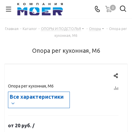
0
Главная
-
Каталог
-
ОПОРЫ И ПОДСТОЛЬЯ
-
Опоры
-
Опора рег
кухонная, М6
Опора рег кухонная, М6
Опора рег кухонная, М6
Все характеристики
от
20 руб.
/