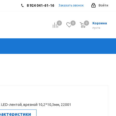
8 924 041-61-16
Заказать звонок
Войти
Корзина
0
0
0
0
пуста
 LED-лентой, врезной 10,2*10,3мм, 22001
рактеристики