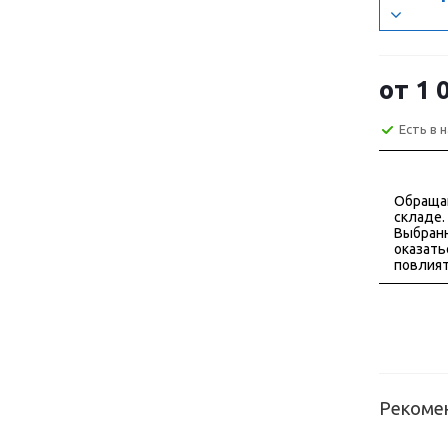
от
1 
Есть в 
Обраща
складе.
Выбранн
оказать
повлият
Рекоме