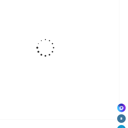
та в
Профиль с
Профиль с
Профиль с
ом
LED-
LED-лентой
LED-
новом
лентой,
для
лентой,
е,
угловой,
подсветки
врезной
000
18006
полки из
7,8*9мм,
(18006),
МДФ/
20001
Размер
ЛДСП,
1500 мм,
21005
Цвет
черный
ь с
Профиль с
LED-лентой
й,
для
ой
подсветки
мм,
полки из
6
стекла
18005