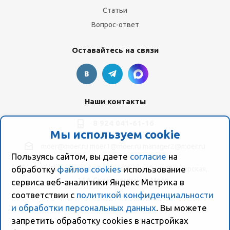
Статьи
Вопрос-ответ
Оставайтесь на связи
Наши контакты
8 924 041-61-16
Мы используем cookie
moer@moer.ru
moer1@moer.ru
manager2@moer.ru
Пользуясь сайтом, вы даете
согласие
на
обработку
файлов cookies
использование
ул. Пионерская, 154 (база "Космо") ул. Пионерская,
154, Склад компании Моер
сервиса веб-аналитики Яндекс Метрика в
соответствии с
политикой конфиденциальности
и обработки персональных данных
. Вы можете
запретить обработку сookies в настройках