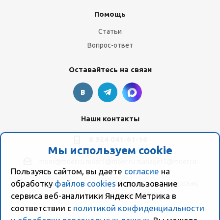
Помощь
Статьи
Вопрос-ответ
Оставайтесь на связи
Наши контакты
8 924 041-61-16
Мы используем cookie
moer@moer.ru
moer1@moer.ru
manager2@moer.ru
Пользуясь сайтом, вы даете
согласие
на
обработку
файлов cookies
использование
ул. Пионерская, 154 (база "Космо") ул. Пионерская,
154, Склад компании Моер
сервиса веб-аналитики Яндекс Метрика в
соответствии с
политикой конфиденциальности