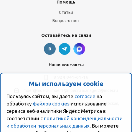
Помощь
Статьи
Вопрос-ответ
Оставайтесь на связи
Наши контакты
8 924 041-61-16
Мы используем cookie
moer@moer.ru
moer1@moer.ru
manager2@moer.ru
Пользуясь сайтом, вы даете
согласие
на
обработку
файлов cookies
использование
ул. Пионерская, 154 (база "Космо") ул. Пионерская,
154, Склад компании Моер
сервиса веб-аналитики Яндекс Метрика в
соответствии с
политикой конфиденциальности
и обработки персональных данных
. Вы можете