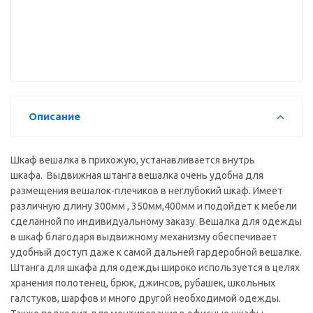
для шкафа-
для нижней
(4мм) для
купе М
направляющей
шкафа-купе
(минималист)
м.
Описание
Шкаф вешалка в прихожую, устанавливается внутрь
шкафа. Выдвижная штанга вешалка очень удобна для
размещения вешалок-плечиков в неглубокий шкаф. Имеет
различную длину 300мм , 350мм,400мм и подойдет к мебели
сделанной по индивидуальному заказу. Вешалка для одежды
в шкаф благодаря выдвижному механизму обеспечивает
удобный доступ даже к самой дальней гардеробной вешалке.
Штанга для шкафа для одежды широко используется в целях
хранения полотенец, брюк, джинсов, рубашек, школьных
галстуков, шарфов и много другой необходимой одежды.