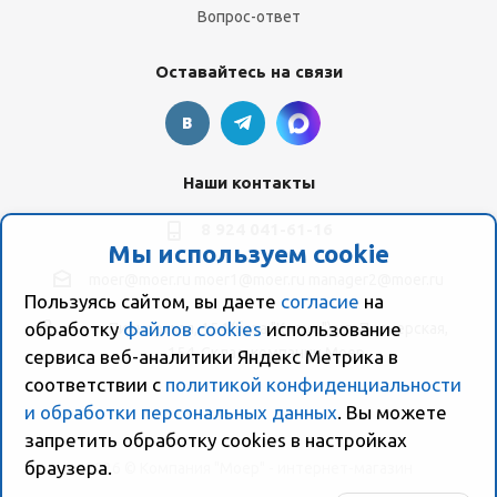
Вопрос-ответ
Оставайтесь на связи
Наши контакты
8 924 041-61-16
Мы используем cookie
moer@moer.ru
moer1@moer.ru
manager2@moer.ru
Пользуясь сайтом, вы даете
согласие
на
обработку
файлов cookies
использование
ул. Пионерская, 154 (база "Космо") ул. Пионерская,
154, Склад компании Моер
сервиса веб-аналитики Яндекс Метрика в
соответствии с
политикой конфиденциальности
и обработки персональных данных
. Вы можете
запретить обработку сookies в настройках
браузера.
2026 © Компания "Моер" - интернет-магазин