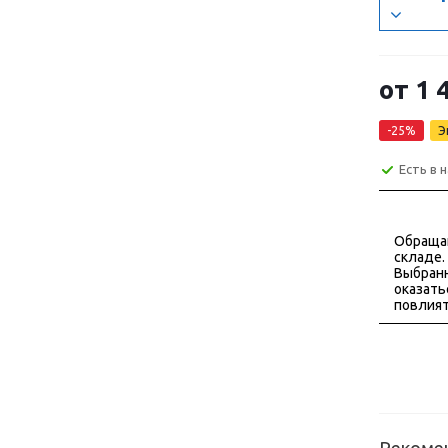
от
1 
-25%
Э
Есть в 
Обраща
складе.
Выбранн
оказать
повлият