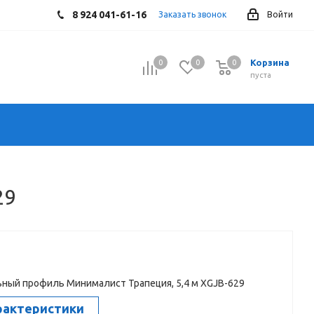
8 924 041-61-16
Заказать звонок
Войти
Корзина
0
0
0
0
пуста
29
ный профиль Минималист Трапеция, 5,4 м XGJB-629
рактеристики