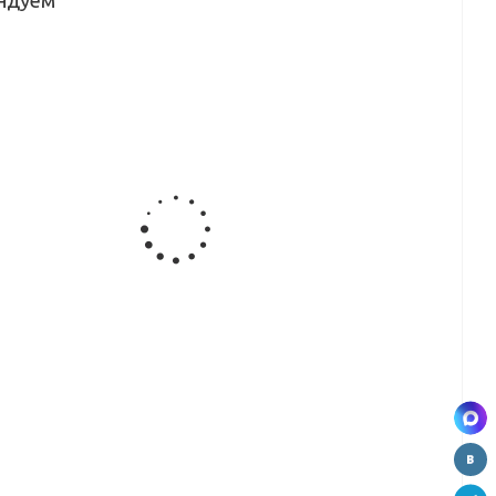
ндуем
альный
Рамка
Вертикальный
Рамка
ль
верхняя
профиль
нижняя
лист
Минималист,
Минималист
Минималист,
4 м
5,4 м
(L), 5,4 м
5,4 м
30
XGJB-2955
а
Вертикальный
яя
профиль
лист,
Минималист
м
(H), 5,4 м