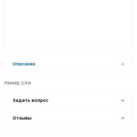
Рамка
Вертикальный
Вертикальный
двери верх
профиль Н
профиль С
(1мм), 5,4 м
5,4 м
5,4 м
Описание
Размер: 5,4 м
Задать вопрос
Отзывы