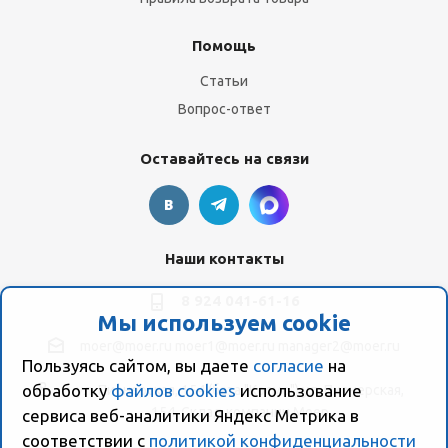
Помощь
Статьи
Вопрос-ответ
Оставайтесь на связи
Наши контакты
8 924 041-61-16
Мы используем cookie
moer@moer.ru
moer1@moer.ru
manager2@moer.ru
Пользуясь сайтом, вы даете
согласие
на
обработку
файлов cookies
использование
ул. Пионерская, 154 (база "Космо") ул. Пионерская,
154, Склад компании Моер
сервиса веб-аналитики Яндекс Метрика в
соответствии с
политикой конфиденциальности