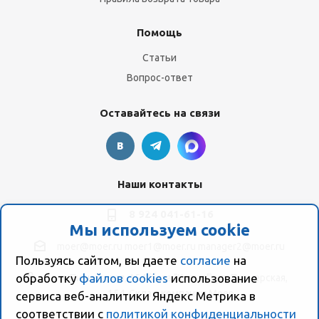
Помощь
Статьи
Вопрос-ответ
Оставайтесь на связи
Наши контакты
8 924 041-61-16
Мы используем cookie
moer@moer.ru
moer1@moer.ru
manager2@moer.ru
Пользуясь сайтом, вы даете
согласие
на
обработку
файлов cookies
использование
ул. Пионерская, 154 (база "Космо") ул. Пионерская,
154, Склад компании Моер
сервиса веб-аналитики Яндекс Метрика в
соответствии с
политикой конфиденциальности