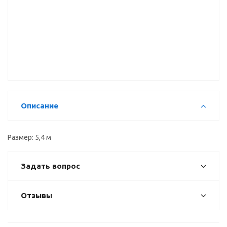
Рамка
Вертикальный
Вертикальный
двери верх
профиль Н
профиль С
(1мм), 5,4 м
5,4 м
5,4 м
Описание
Размер: 5,4 м
Задать вопрос
Отзывы