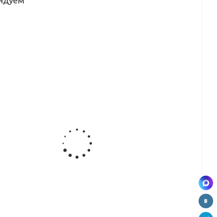
ндуем
а
Направляющая
Направляющая
Фасонный
и
1-полозная
низ 2-х
упор, 5,4 м
яя
для
полозная,
,4 м
распашной
5,4 м
сист.
а
Направляющая
Рамка
Вертикальный
низ
верх 2-х
двери верх
профиль Н
,4 м
полозная,
(1мм), 5,4 м
5,4 м
5,4 м