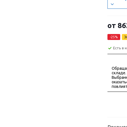
от
86
-25%
Э
Есть в 
Обраща
складе.
Выбранн
оказать
повлият