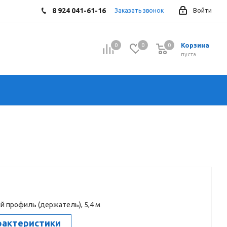
8 924 041-61-16
Заказать звонок
Войти
Корзина
0
0
0
0
пуста
й профиль (держатель), 5,4 м
рактеристики