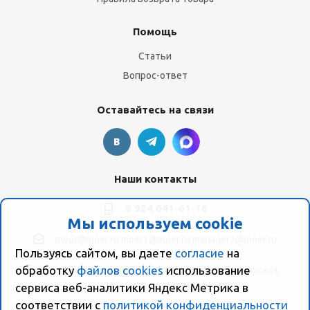
Помощь
Статьи
Вопрос-ответ
Оставайтесь на связи
Наши контакты
8 924 041-61-16
Мы используем cookie
moer@moer.ru
moer1@moer.ru
manager2@moer.ru
Пользуясь сайтом, вы даете
согласие
на
обработку
файлов cookies
использование
ул. Пионерская, 154 (база "Космо") ул. Пионерская,
154, Склад компании Моер
сервиса веб-аналитики Яндекс Метрика в
соответствии с
политикой конфиденциальности