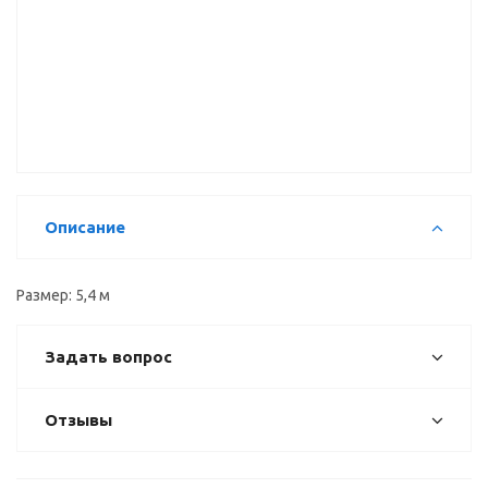
Рамка
Вертикальный
Вертикальный
двери верх
профиль Н
профиль С
(1мм), 5,4 м
5,4 м
5,4 м
Описание
Размер: 5,4 м
Задать вопрос
Отзывы