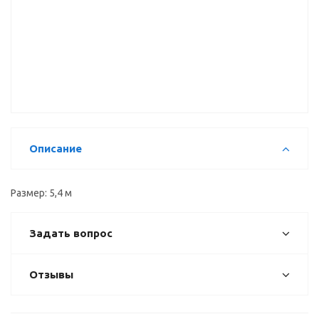
Направляющая
Рамка
Вертикальный
верх 2-х
двери верх
профиль Н
полозная,
(1мм), 5,4 м
5,4 м
5,4 м
Описание
Размер: 5,4 м
Задать вопрос
Отзывы