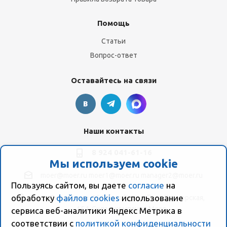
Помощь
Статьи
Вопрос-ответ
Оставайтесь на связи
Наши контакты
8 924 041-61-16
Мы используем cookie
moer@moer.ru
moer1@moer.ru
manager2@moer.ru
Пользуясь сайтом, вы даете
согласие
на
обработку
файлов cookies
использование
ул. Пионерская, 154 (база "Космо") ул. Пионерская,
154, Склад компании Моер
сервиса веб-аналитики Яндекс Метрика в
соответствии с
политикой конфиденциальности