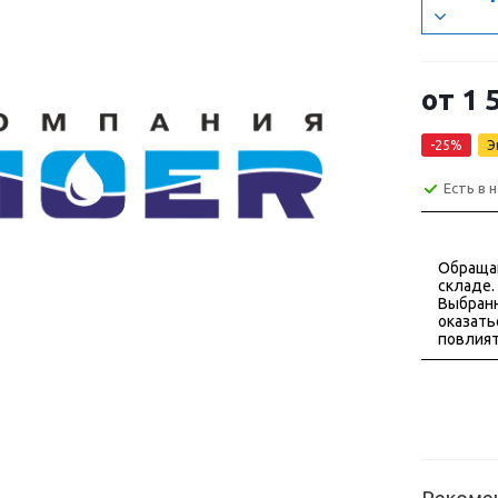
от
1 
-25%
Э
Есть в 
Обраща
складе.
Выбранн
оказать
повлият