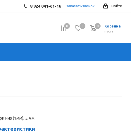
8 924 041-61-16
Заказать звонок
Войти
Корзина
0
0
0
0
пуста
и низ (1мм), 5,4 м
рактеристики