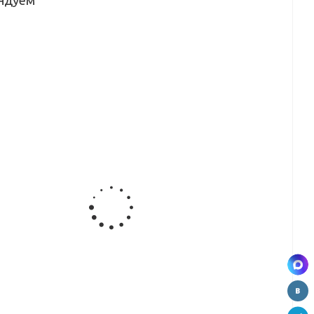
ндуем
а
Направляющая
Направляющая
Фасонный
и
1-полозная
низ 2-х
упор, 5,4 м
яя
для
полозная,
,4 м
распашной
5,4 м
сист.
Направляющая
Рамка
Вертикальный
ный
верх 2-х
двери верх
профиль Н
ль
полозная,
(1мм), 5,4 м
5,4 м
ель),
5,4 м
м