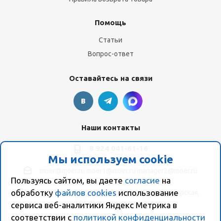
Помощь
Статьи
Вопрос-ответ
Оставайтесь на связи
Наши контакты
8 924 041-61-16
Мы используем cookie
moer@moer.ru
moer1@moer.ru
manager2@moer.ru
Пользуясь сайтом, вы даете
согласие
на
обработку
файлов cookies
использование
ул. Пионерская, 154 (база "Космо") ул. Пионерская,
154, Склад компании Моер
сервиса веб-аналитики Яндекс Метрика в
соответствии с
политикой конфиденциальности