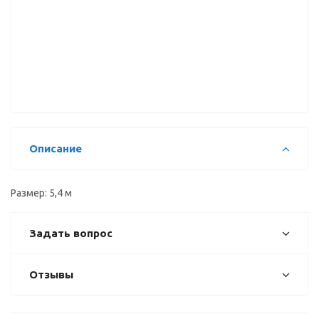
Рамка
Вертикальный
Вертикальный
двери верх
профиль Н
профиль С
(1мм), 5,4 м
5,4 м
5,4 м
Описание
Размер: 5,4 м
Задать вопрос
Отзывы