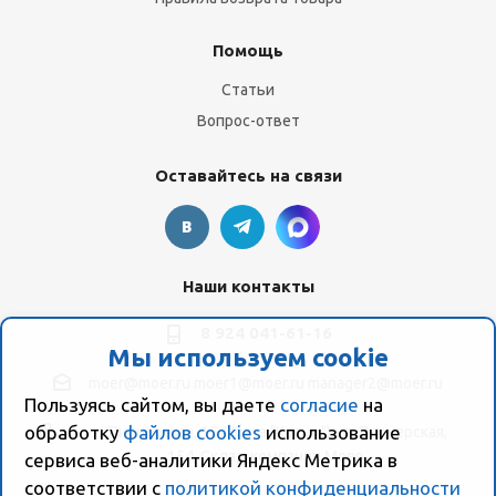
Помощь
Статьи
Вопрос-ответ
Оставайтесь на связи
Наши контакты
8 924 041-61-16
Мы используем cookie
moer@moer.ru
moer1@moer.ru
manager2@moer.ru
Пользуясь сайтом, вы даете
согласие
на
обработку
файлов cookies
использование
ул. Пионерская, 154 (база "Космо") ул. Пионерская,
154, Склад компании Моер
сервиса веб-аналитики Яндекс Метрика в
соответствии с
политикой конфиденциальности