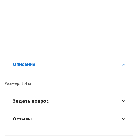
Направляющая
Вертикальный
Вертикальный
верх 2-х
профиль Н
профиль С
полозная,
5,4 м
5,4 м
5,4 м
Описание
Размер: 5,4 м
Задать вопрос
Отзывы