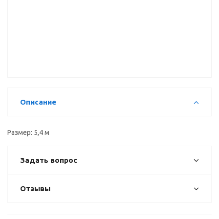
Направляющая
Рамка
Вертикальный
верх 2-х
двери верх
профиль С
полозная,
(1мм), 5,4 м
5,4 м
5,4 м
Описание
Размер: 5,4 м
Задать вопрос
Отзывы