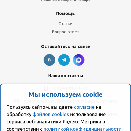
Помощь
Статьи
Вопрос-ответ
Оставайтесь на связи
Наши контакты
8 924 041-61-16
Мы используем cookie
moer@moer.ru
moer1@moer.ru
manager2@moer.ru
Пользуясь сайтом, вы даете
согласие
на
обработку
файлов cookies
использование
ул. Пионерская, 154 (база "Космо") ул. Пионерская,
154, Склад компании Моер
сервиса веб-аналитики Яндекс Метрика в
соответствии с
политикой конфиденциальности