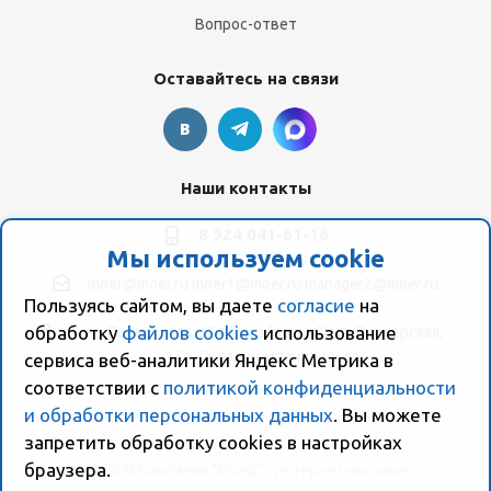
Вопрос-ответ
Оставайтесь на связи
Наши контакты
8 924 041-61-16
Мы используем cookie
moer@moer.ru
moer1@moer.ru
manager2@moer.ru
Пользуясь сайтом, вы даете
согласие
на
обработку
файлов cookies
использование
ул. Пионерская, 154 (база "Космо") ул. Пионерская,
154, Склад компании Моер
сервиса веб-аналитики Яндекс Метрика в
соответствии с
политикой конфиденциальности
и обработки персональных данных
. Вы можете
запретить обработку сookies в настройках
браузера.
2026 © Компания "Моер" - интернет-магазин