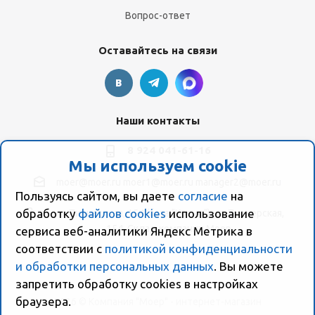
Вопрос-ответ
Оставайтесь на связи
Наши контакты
8 924 041-61-16
Мы используем cookie
moer@moer.ru
moer1@moer.ru
manager2@moer.ru
Пользуясь сайтом, вы даете
согласие
на
обработку
файлов cookies
использование
ул. Пионерская, 154 (база "Космо") ул. Пионерская,
154, Склад компании Моер
сервиса веб-аналитики Яндекс Метрика в
соответствии с
политикой конфиденциальности
и обработки персональных данных
. Вы можете
запретить обработку сookies в настройках
браузера.
2026 © Компания "Моер" - интернет-магазин