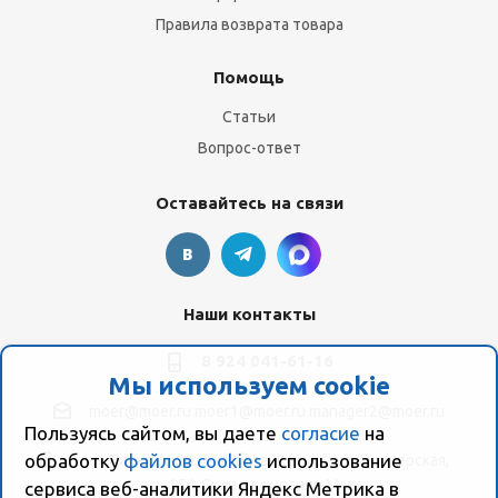
Правила возврата товара
Помощь
Статьи
Вопрос-ответ
Оставайтесь на связи
Наши контакты
8 924 041-61-16
Мы используем cookie
moer@moer.ru
moer1@moer.ru
manager2@moer.ru
Пользуясь сайтом, вы даете
согласие
на
обработку
файлов cookies
использование
ул. Пионерская, 154 (база "Космо") ул. Пионерская,
154, Склад компании Моер
сервиса веб-аналитики Яндекс Метрика в