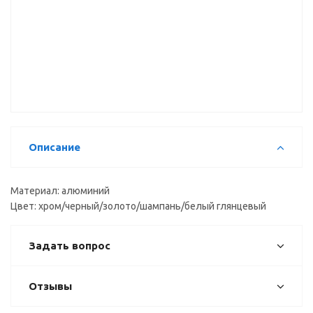
Gola
Gola
Gola Угол
Комплект
Профиль L-
внутренний
сплошных
образный,
для L-
заглушек
вертикальный
образного
для С-
4,1м
горизонтального
образного
профиля
горизонтального
90гр.
профиля
Описание
Материал: алюминий
Цвет: хром/черный/золото/шампань/белый глянцевый
Задать вопрос
Отзывы